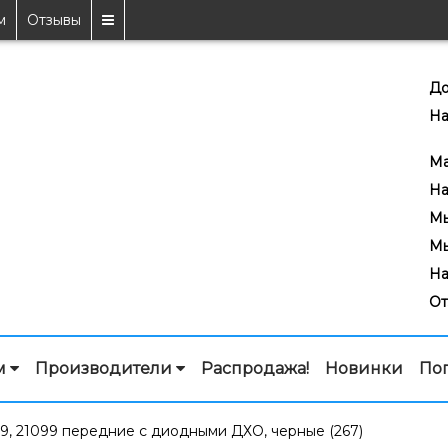
м
Отзывы
До
На
7
Ma
На
Мы
Мы
На
От
м
Производители
Распродажа!
Новинки
По
9, 21099 передние с диодными ДХО, черные (267)