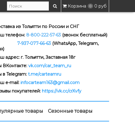
Корзина
0 руб
0
ставка из Тольятти по России и СНГ
ш телефон:
8-800-222-57-63
(звонок бесплатный)
-937-077-66-63
(WhatsApp, Telegram,
x)
ш адрес: г. Тольятти, Заставная 18г
 ВКонтакте:
vk.com/car_team_ru
 в Telegram:
t.me/carteamru
ш e-mail:
infocarteam163@gmail.com
зывы покупателей:
https://vk.cc/crXvfy
пулярные товары
Сезонные товары