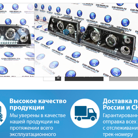
ФАРЫ ВАЗ 2108, 2109, 21099
Цена указана за комплект.
Артикул:
104933371
Наличие:
Нет в наличии
6 400 руб
6 900 руб
Распродано
Купить в о