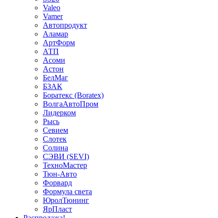
Valeo
Vamer
Автопродукт
Аламар
АртФорм
АТП
Асоми
Астон
БелМаг
БЗАК
Боратекс (Boratex)
ВолгаАвтоПром
Лидерком
Рысь
Севием
Слотек
Солина
СЭВИ (SEVI)
ТехноМастер
Тюн-Авто
Форвард
Формула света
ЮролТюнинг
ЯрПласт
Распродажа!