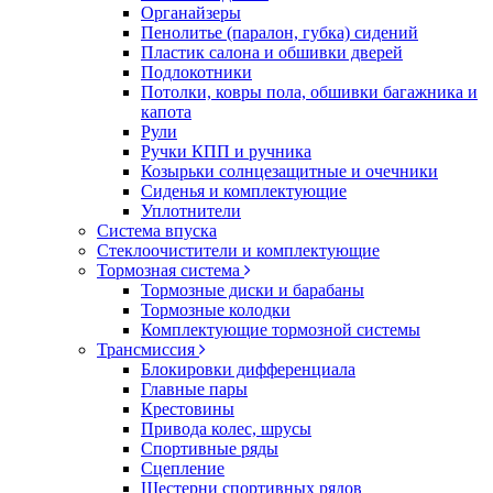
Органайзеры
Пенолитье (паралон, губка) сидений
Пластик салона и обшивки дверей
Подлокотники
Потолки, ковры пола, обшивки багажника и
капота
Рули
Ручки КПП и ручника
Козырьки солнцезащитные и очечники
Сиденья и комплектующие
Уплотнители
Система впуска
Стеклоочистители и комплектующие
Тормозная система
Тормозные диски и барабаны
Тормозные колодки
Комплектующие тормозной системы
Трансмиссия
Блокировки дифференциала
Главные пары
Крестовины
Привода колес, шрусы
Спортивные ряды
Сцепление
Шестерни спортивных рядов