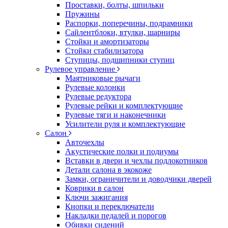
Проставки, болты, шпильки
Пружины
Распорки, поперечины, подрамники
Сайлентблоки, втулки, шарниры
Стойки и амортизаторы
Стойки стабилизатора
Ступицы, подшипники ступиц
Рулевое управление
Маятниковые рычаги
Рулевые колонки
Рулевые редуктора
Рулевые рейки и комплектующие
Рулевые тяги и наконечники
Усилители руля и комплектующие
Салон
Авточехлы
Акустические полки и подиумы
Вставки в двери и чехлы подлокотников
Детали салона в экокоже
Замки, ограничители и доводчики дверей
Коврики в салон
Ключи зажигания
Кнопки и переключатели
Накладки педалей и порогов
Обивки сидений