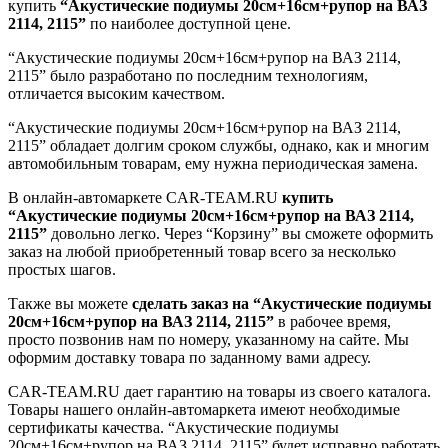
купить
“Акустические подиумы 20см+16см+рупор на ВАЗ
2114, 2115”
по наиболее доступной цене.
“Акустические подиумы 20см+16см+рупор на ВАЗ 2114,
2115” было разработано по последним технологиям,
отличается высоким качеством.
“Акустические подиумы 20см+16см+рупор на ВАЗ 2114,
2115” обладает долгим сроком службы, однако, как и многим
автомобильным товарам, ему нужна периодическая замена.
В онлайн-автомаркете CAR-TEAM.RU
купить
“Акустические подиумы 20см+16см+рупор на ВАЗ 2114,
2115”
довольно легко. Через “Корзину” вы сможете оформить
заказ на любой приобретенный товар всего за несколько
простых шагов.
Также вы можете
сделать заказ на “Акустические подиумы
20см+16см+рупор на ВАЗ 2114, 2115”
в рабочее время,
просто позвонив нам по номеру, указанному на сайте. Мы
оформим доставку товара по заданному вами адресу.
CAR-TEAM.RU дает гарантию на товары из своего каталога.
Товары нашего онлайн-автомаркета имеют необходимые
сертификаты качества. “Акустические подиумы
20см+16см+рупор на ВАЗ 2114, 2115” будет исправно работать