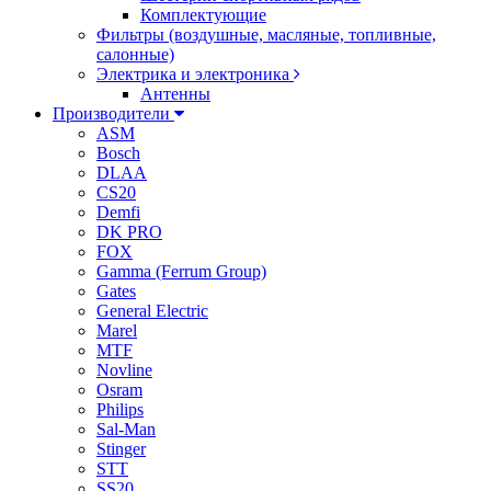
Комплектующие
Фильтры (воздушные, масляные, топливные,
салонные)
Электрика и электроника
Антенны
Производители
ASM
Bosch
DLAA
CS20
Demfi
DK PRO
FOX
Gamma (Ferrum Group)
Gates
General Electric
Marel
MTF
Novline
Osram
Philips
Sal-Man
Stinger
STT
SS20