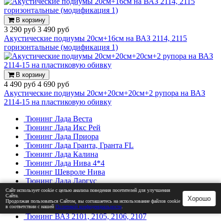
В корзину
3 290 руб
3 490 руб
Акустические подиумы 20см+16см на ВАЗ 2114, 2115
горизонтальные (модификация 1)
В корзину
4 490 руб
4 690 руб
Акустические подиумы 20см+20см+20см+2 рупора на ВАЗ
2114-15 на пластиковую обивку
Тюнинг Лада Веста
Тюнинг Лада Икс Рей
Тюнинг Лада Приора
Тюнинг Лада Гранта, Гранта FL
Тюнинг Лада Калина
Тюнинг Лада Нива 4*4
Тюнинг Шевроле Нива
Тюнинг Лада Ларгус
Тюнинг ВАЗ 2113, 2114, 2115
Сайт использует cookie с целью анализа поведения посетителей для улучшения
Сайта.
Тюнинг ВАЗ 2110, 2111, 2112
Хорошо
Продолжая пользоваться Сайтом, вы соглашаетесь на использование файлов cookie
Тюнинг ВАЗ 2108, 2109, 21099
в соответствии с нашей
Политикой конфиденциальности
.
Тюнинг ВАЗ 2101, 2105, 2106, 2107