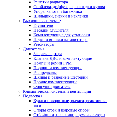
Решетки радиатора
Спойлера, диффузоры, накладки кузова
Упоры капота и багажника
Шильдики, значки и наклейки
Выхлопная система
Глушители
Насадки глушителя
Комплектующие для установки
Пауки и вставки катализатора
Резонаторы
Двигатель
Защиты картера
Клапана ДВС и комплектующие
Помпы и ремни ГРМ
Поршни и комплектующие
Распредвалы
Шкивы и разрезные шестерни
Прочие комплектующие
Форсунки двигателя
Климатическая система и вентиляция
Подвеска
Кулаки поворотные, рычаги, реактивные
тяги
Опоры стоек и шаровые опоры
Отбойники, пыльники, шумоизоляторы