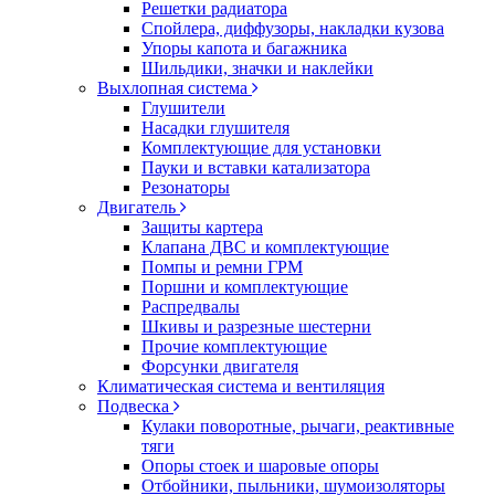
Решетки радиатора
Спойлера, диффузоры, накладки кузова
Упоры капота и багажника
Шильдики, значки и наклейки
Выхлопная система
Глушители
Насадки глушителя
Комплектующие для установки
Пауки и вставки катализатора
Резонаторы
Двигатель
Защиты картера
Клапана ДВС и комплектующие
Помпы и ремни ГРМ
Поршни и комплектующие
Распредвалы
Шкивы и разрезные шестерни
Прочие комплектующие
Форсунки двигателя
Климатическая система и вентиляция
Подвеска
Кулаки поворотные, рычаги, реактивные
тяги
Опоры стоек и шаровые опоры
Отбойники, пыльники, шумоизоляторы