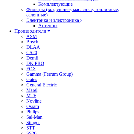
Комплектующие
Фильтры (воздушные, масляные, топливные,
салонные)
Электрика и электроника
Антенны
Производители
ASM
Bosch
DLAA
CS20
Demfi
DK PRO
FOX
Gamma (Ferrum Group)
Gates
General Electric
Marel
MTF
Novline
Osram
Philips
Sal-Man
Stinger
STT
SS20