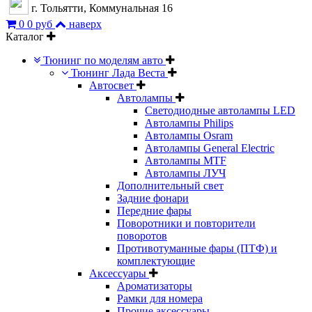
г. Тольятти, Коммунальная 16
0
0 руб
наверх
Каталог
Тюнинг по моделям авто
Тюнинг Лада Веста
Автосвет
Автолампы
Светодиодные автолампы LED
Автолампы Philips
Автолампы Osram
Автолампы General Electric
Автолампы MTF
Автолампы ЛУЧ
Дополнительный свет
Задние фонари
Передние фары
Поворотники и повторители
поворотов
Противотуманные фары (ПТФ) и
комплектующие
Аксессуары
Ароматизаторы
Рамки для номера
Прочие аксессуары