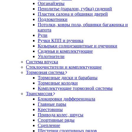
Органайзеры
Пенолитье (паралон, губка) сидений
Пластик салона и обшивки дверей
Подлокотники
Потолки, ковры пола, обшивки багажника и
капота
Рули
Ручки КПП и ручника
Козырьки солнцезащитные и очечники
Сиденья и комплектующие
Уплотнители
Система впуска
Стеклоочистители и комплектующие
Тормозная система
Тормозные диски и барабаны
Тормозные колодки
Комплектующие тормозной системы
Трансмиссия
Блокировки дифференциала
Главные пары
Крестовины
Привода колес, шрусы
Спортивные ряды
Сцепление
Шестерни спортивных рядов