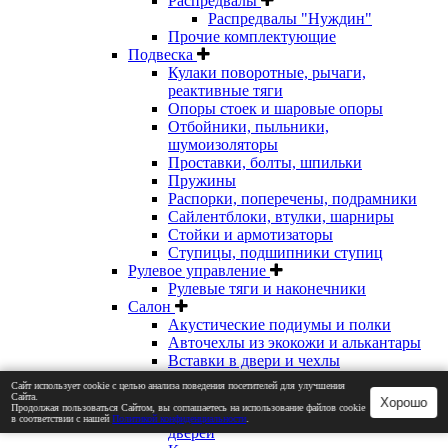
Распредвалы
Распредвалы "Нуждин"
Прочие комплектующие
Подвеска
Кулаки поворотные, рычаги,
реактивные тяги
Опоры стоек и шаровые опоры
Отбойники, пыльники,
шумоизоляторы
Проставки, болты, шпильки
Пружины
Распорки, поперечены, подрамники
Сайлентблоки, втулки, шарниры
Стойки и армотизаторы
Ступицы, подшипники ступиц
Рулевое управление
Рулевые тяги и наконечники
Салон
Акустические подиумы и полки
Авточехлы из экокожи и алькантары
Вставки в двери и чехлы
подлокотников
Сайт использует cookie с целью анализа поведения посетителей для улучшения
Детали салона в экокоже
Сайта.
Хорошо
Продолжая пользоваться Сайтом, вы соглашаетесь на использование файлов cookie
Замки, ограничители и доводчики
в соответствии с нашей
Политикой конфиденциальности
.
дверей