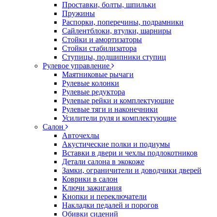
Проставки, болты, шпильки
Пружины
Распорки, поперечины, подрамники
Сайлентблоки, втулки, шарниры
Стойки и амортизаторы
Стойки стабилизатора
Ступицы, подшипники ступиц
Рулевое управление
Маятниковые рычаги
Рулевые колонки
Рулевые редуктора
Рулевые рейки и комплектующие
Рулевые тяги и наконечники
Усилители руля и комплектующие
Салон
Авточехлы
Акустические полки и подиумы
Вставки в двери и чехлы подлокотников
Детали салона в экокоже
Замки, ограничители и доводчики дверей
Коврики в салон
Ключи зажигания
Кнопки и переключатели
Накладки педалей и порогов
Обивки сидений