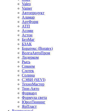
Valeo
Vamer
Автопродукт
Аламар
АртФорм
АТП
Асоми
Астон
БелМаг
БЗАК
Боратекс (Boratex)
ВолгаАвтоПром
Лидерком
Рысь
Севием
Слотек
Солина
СЭВИ (SEVI)
ТехноМастер
Тюн-Авто
Форвард
Формула света
ЮролТюнинг
ЯрПласт
Распродажа!