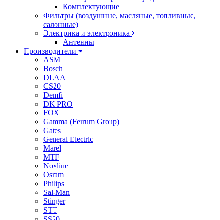
Комплектующие
Фильтры (воздушные, масляные, топливные,
салонные)
Электрика и электроника
Антенны
Производители
ASM
Bosch
DLAA
CS20
Demfi
DK PRO
FOX
Gamma (Ferrum Group)
Gates
General Electric
Marel
MTF
Novline
Osram
Philips
Sal-Man
Stinger
STT
SS20