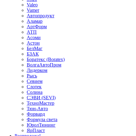
Valeo
Vamer
Автопродукт
Аламар
АртФорм
АТП
Асоми
Астон
БелМаг
БЗАК
Боратекс (Boratex)
ВолгаАвтоПром
Лидерком
Рысь
Севием
Слотек
Солина
СЭВИ (SEVI)
ТехноМастер
Тюн-Авто
Форвард
Формула света
ЮролТюнинг
ЯрПласт
Распродажа!