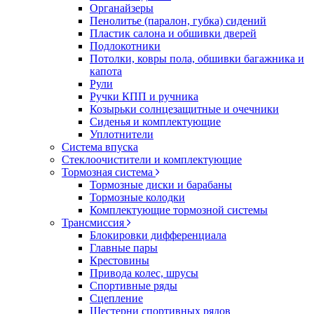
Органайзеры
Пенолитье (паралон, губка) сидений
Пластик салона и обшивки дверей
Подлокотники
Потолки, ковры пола, обшивки багажника и
капота
Рули
Ручки КПП и ручника
Козырьки солнцезащитные и очечники
Сиденья и комплектующие
Уплотнители
Система впуска
Стеклоочистители и комплектующие
Тормозная система
Тормозные диски и барабаны
Тормозные колодки
Комплектующие тормозной системы
Трансмиссия
Блокировки дифференциала
Главные пары
Крестовины
Привода колес, шрусы
Спортивные ряды
Сцепление
Шестерни спортивных рядов