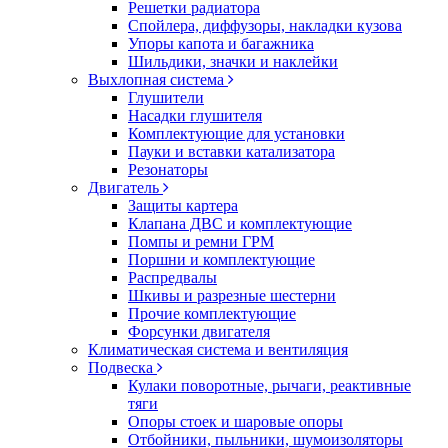
Решетки радиатора
Спойлера, диффузоры, накладки кузова
Упоры капота и багажника
Шильдики, значки и наклейки
Выхлопная система
Глушители
Насадки глушителя
Комплектующие для установки
Пауки и вставки катализатора
Резонаторы
Двигатель
Защиты картера
Клапана ДВС и комплектующие
Помпы и ремни ГРМ
Поршни и комплектующие
Распредвалы
Шкивы и разрезные шестерни
Прочие комплектующие
Форсунки двигателя
Климатическая система и вентиляция
Подвеска
Кулаки поворотные, рычаги, реактивные
тяги
Опоры стоек и шаровые опоры
Отбойники, пыльники, шумоизоляторы