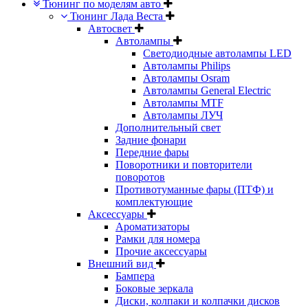
Тюнинг по моделям авто
Тюнинг Лада Веста
Автосвет
Автолампы
Светодиодные автолампы LED
Автолампы Philips
Автолампы Osram
Автолампы General Electric
Автолампы MTF
Автолампы ЛУЧ
Дополнительный свет
Задние фонари
Передние фары
Поворотники и повторители
поворотов
Противотуманные фары (ПТФ) и
комплектующие
Аксессуары
Ароматизаторы
Рамки для номера
Прочие аксессуары
Внешний вид
Бампера
Боковые зеркала
Диски, колпаки и колпачки дисков