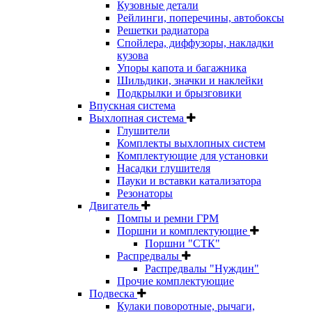
Кузовные детали
Рейлинги, поперечины, автобоксы
Решетки радиатора
Спойлера, диффузоры, накладки
кузова
Упоры капота и багажника
Шильдики, значки и наклейки
Подкрылки и брызговики
Впускная система
Выхлопная система
Глушители
Комплекты выхлопных систем
Комплектующие для установки
Насадки глушителя
Пауки и вставки катализатора
Резонаторы
Двигатель
Помпы и ремни ГРМ
Поршни и комплектующие
Поршни "СТК"
Распредвалы
Распредвалы "Нуждин"
Прочие комплектующие
Подвеска
Кулаки поворотные, рычаги,