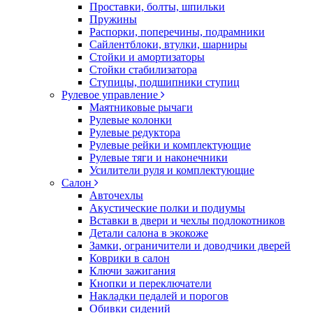
Проставки, болты, шпильки
Пружины
Распорки, поперечины, подрамники
Сайлентблоки, втулки, шарниры
Стойки и амортизаторы
Стойки стабилизатора
Ступицы, подшипники ступиц
Рулевое управление
Маятниковые рычаги
Рулевые колонки
Рулевые редуктора
Рулевые рейки и комплектующие
Рулевые тяги и наконечники
Усилители руля и комплектующие
Салон
Авточехлы
Акустические полки и подиумы
Вставки в двери и чехлы подлокотников
Детали салона в экокоже
Замки, ограничители и доводчики дверей
Коврики в салон
Ключи зажигания
Кнопки и переключатели
Накладки педалей и порогов
Обивки сидений