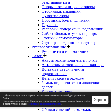
реактивные тяги
Опоры стоек и шаровые опоры
Отбойники, пыльники,
шумоизоляторы
Проставки, болты, шпильки
Пружины
Распорки, поперечены, подрамники
Сайлентблоки, втулки, шарниры
Стойки и армотизаторы
Ступицы, подшипники ступиц
Рулевое управление
Рулевые тяги и наконечники
Салон
Акустические подиумы и полки
Авточехлы из экокожи и алькантары
Вставки в двери и чехлы
подлокотников
Детали салона в экокоже
Замки, ограничители и доводчики
дверей
Ключи зажигания
Кнопки и переключатели
Сайт использует cookie с целью анализа поведения посетителей для улучшения
Сайта.
Хорошо
Коврики салона и багажника
Продолжая пользоваться Сайтом, вы соглашаетесь на использование файлов cookie
в соответствии с нашей
Политикой конфиденциальности
.
Накладки педалей и порогов
Обивки сидений из экокожи,