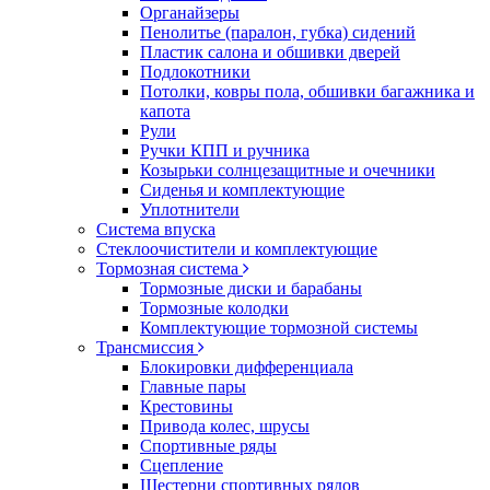
Органайзеры
Пенолитье (паралон, губка) сидений
Пластик салона и обшивки дверей
Подлокотники
Потолки, ковры пола, обшивки багажника и
капота
Рули
Ручки КПП и ручника
Козырьки солнцезащитные и очечники
Сиденья и комплектующие
Уплотнители
Система впуска
Стеклоочистители и комплектующие
Тормозная система
Тормозные диски и барабаны
Тормозные колодки
Комплектующие тормозной системы
Трансмиссия
Блокировки дифференциала
Главные пары
Крестовины
Привода колес, шрусы
Спортивные ряды
Сцепление
Шестерни спортивных рядов