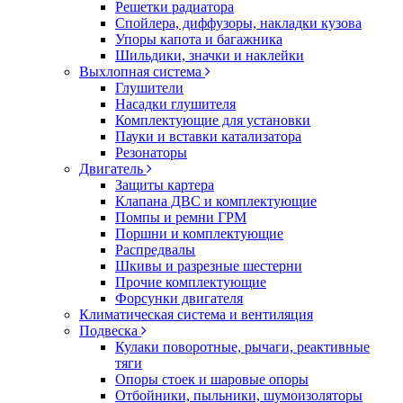
Решетки радиатора
Спойлера, диффузоры, накладки кузова
Упоры капота и багажника
Шильдики, значки и наклейки
Выхлопная система
Глушители
Насадки глушителя
Комплектующие для установки
Пауки и вставки катализатора
Резонаторы
Двигатель
Защиты картера
Клапана ДВС и комплектующие
Помпы и ремни ГРМ
Поршни и комплектующие
Распредвалы
Шкивы и разрезные шестерни
Прочие комплектующие
Форсунки двигателя
Климатическая система и вентиляция
Подвеска
Кулаки поворотные, рычаги, реактивные
тяги
Опоры стоек и шаровые опоры
Отбойники, пыльники, шумоизоляторы