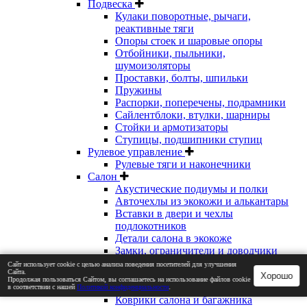
Подвеска
Кулаки поворотные, рычаги,
реактивные тяги
Опоры стоек и шаровые опоры
Отбойники, пыльники,
шумоизоляторы
Проставки, болты, шпильки
Пружины
Распорки, поперечены, подрамники
Сайлентблоки, втулки, шарниры
Стойки и армотизаторы
Ступицы, подшипники ступиц
Рулевое управление
Рулевые тяги и наконечники
Салон
Акустические подиумы и полки
Авточехлы из экокожи и алькантары
Вставки в двери и чехлы
подлокотников
Детали салона в экокоже
Замки, ограничители и доводчики
дверей
Сайт использует cookie с целью анализа поведения посетителей для улучшения
Сайта.
Ключи зажигания
Хорошо
Продолжая пользоваться Сайтом, вы соглашаетесь на использование файлов cookie
Кнопки и переключатели
в соответствии с нашей
Политикой конфиденциальности
.
Коврики салона и багажника