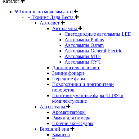
Каталог
Тюнинг по моделям авто
Тюнинг Лада Веста
Автосвет
Автолампы
Светодиодные автолампы LED
Автолампы Philips
Автолампы Osram
Автолампы General Electric
Автолампы MTF
Автолампы ЛУЧ
Дополнительный свет
Задние фонари
Передние фары
Поворотники и повторители
поворотов
Противотуманные фары (ПТФ) и
комплектующие
Аксессуары
Ароматизаторы
Рамки для номера
Прочие аксессуары
Внешний вид
Бампера