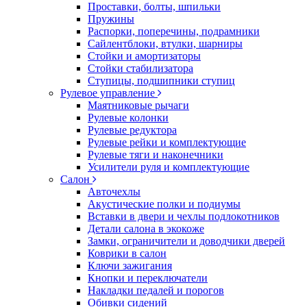
Проставки, болты, шпильки
Пружины
Распорки, поперечины, подрамники
Сайлентблоки, втулки, шарниры
Стойки и амортизаторы
Стойки стабилизатора
Ступицы, подшипники ступиц
Рулевое управление
Маятниковые рычаги
Рулевые колонки
Рулевые редуктора
Рулевые рейки и комплектующие
Рулевые тяги и наконечники
Усилители руля и комплектующие
Салон
Авточехлы
Акустические полки и подиумы
Вставки в двери и чехлы подлокотников
Детали салона в экокоже
Замки, ограничители и доводчики дверей
Коврики в салон
Ключи зажигания
Кнопки и переключатели
Накладки педалей и порогов
Обивки сидений