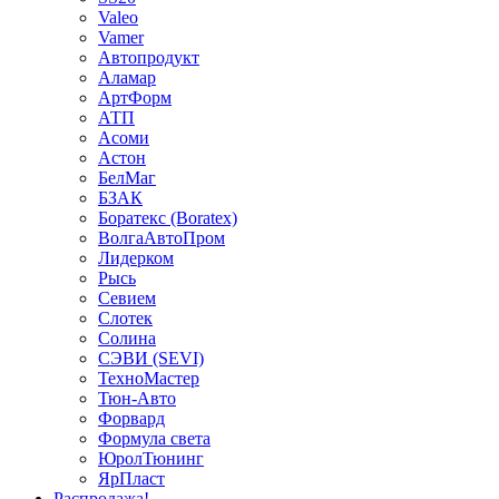
Valeo
Vamer
Автопродукт
Аламар
АртФорм
АТП
Асоми
Астон
БелМаг
БЗАК
Боратекс (Boratex)
ВолгаАвтоПром
Лидерком
Рысь
Севием
Слотек
Солина
СЭВИ (SEVI)
ТехноМастер
Тюн-Авто
Форвард
Формула света
ЮролТюнинг
ЯрПласт
Распродажа!