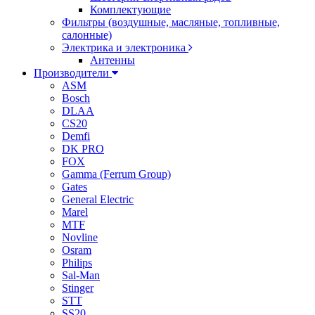
Комплектующие
Фильтры (воздушные, масляные, топливные,
салонные)
Электрика и электроника
Антенны
Производители
ASM
Bosch
DLAA
CS20
Demfi
DK PRO
FOX
Gamma (Ferrum Group)
Gates
General Electric
Marel
MTF
Novline
Osram
Philips
Sal-Man
Stinger
STT
SS20