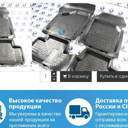
КОВРИКИ В САЛОН "REZKO
Комплект резиновых ковриков в салон от
2113-15.
Цена указана за весь комплект.
Артикул:
90066934
Наличие:
Есть в наличии
1 820 руб
2 020 руб
В корзину
Купить в оди