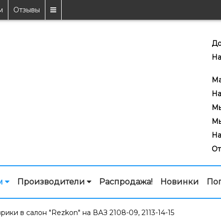
м
Отзывы
До
На
7
Ma
На
Мы
Мы
На
От
м
Производители
Распродажа!
Новинки
По
рики в салон "Rezkon" на ВАЗ 2108-09, 2113-14-15