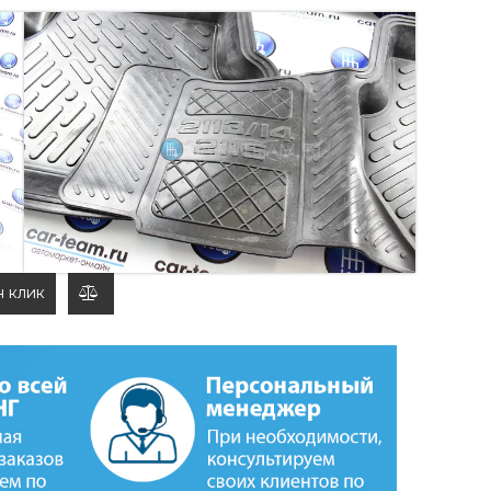
N" НА ВАЗ 2108-09, 2113-14-15
 компании Rezkon для автомобилей ВАЗ 2108-99,
н клик
добавить
к
сравнению