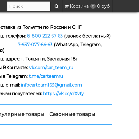
Корзина
0 руб
0
ставка из Тольятти по России и СНГ
ш телефон:
8-800-222-57-63
(звонок бесплатный)
-937-077-66-63
(WhatsApp, Telegram,
x)
ш адрес: г. Тольятти, Заставная 18г
 ВКонтакте:
vk.com/car_team_ru
 в Telegram:
t.me/carteamru
ш e-mail:
infocarteam163@gmail.com
зывы покупателей:
https://vk.cc/crXvfy
пулярные товары
Сезонные товары