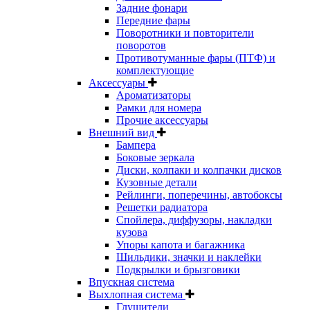
Задние фонари
Передние фары
Поворотники и повторители
поворотов
Противотуманные фары (ПТФ) и
комплектующие
Аксессуары
Ароматизаторы
Рамки для номера
Прочие аксессуары
Внешний вид
Бампера
Боковые зеркала
Диски, колпаки и колпачки дисков
Кузовные детали
Рейлинги, поперечины, автобоксы
Решетки радиатора
Спойлера, диффузоры, накладки
кузова
Упоры капота и багажника
Шильдики, значки и наклейки
Подкрылки и брызговики
Впускная система
Выхлопная система
Глушители