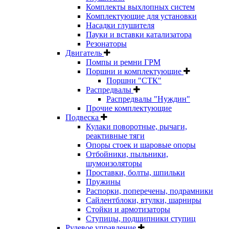
Комплекты выхлопных систем
Комплектующие для установки
Насадки глушителя
Пауки и вставки катализатора
Резонаторы
Двигатель
Помпы и ремни ГРМ
Поршни и комплектующие
Поршни "СТК"
Распредвалы
Распредвалы "Нуждин"
Прочие комплектующие
Подвеска
Кулаки поворотные, рычаги,
реактивные тяги
Опоры стоек и шаровые опоры
Отбойники, пыльники,
шумоизоляторы
Проставки, болты, шпильки
Пружины
Распорки, поперечены, подрамники
Сайлентблоки, втулки, шарниры
Стойки и армотизаторы
Ступицы, подшипники ступиц
Рулевое управление