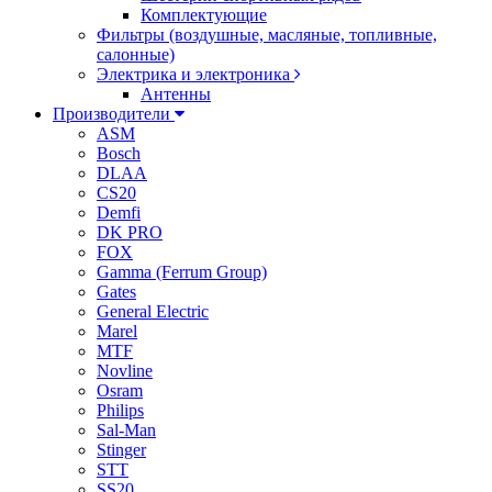
Комплектующие
Фильтры (воздушные, масляные, топливные,
салонные)
Электрика и электроника
Антенны
Производители
ASM
Bosch
DLAA
CS20
Demfi
DK PRO
FOX
Gamma (Ferrum Group)
Gates
General Electric
Marel
MTF
Novline
Osram
Philips
Sal-Man
Stinger
STT
SS20