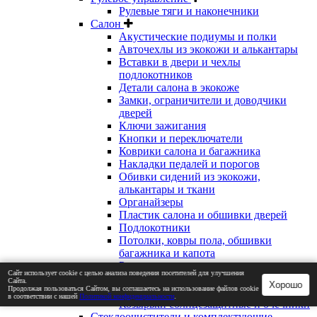
Рулевые тяги и наконечники
Салон
Акустические подиумы и полки
Авточехлы из экокожи и алькантары
Вставки в двери и чехлы
подлокотников
Детали салона в экокоже
Замки, ограничители и доводчики
дверей
Ключи зажигания
Кнопки и переключатели
Коврики салона и багажника
Накладки педалей и порогов
Обивки сидений из экокожи,
алькантары и ткани
Органайзеры
Пластик салона и обшивки дверей
Подлокотники
Потолки, ковры пола, обшивки
багажника и капота
Рули
Сайт использует cookie с целью анализа поведения посетителей для улучшения
Ручки КПП и ручника
Сайта.
Хорошо
Продолжая пользоваться Сайтом, вы соглашаетесь на использование файлов cookie
Уплотнители
в соответствии с нашей
Политикой конфиденциальности
.
Козырьки солнцезащитные и очечники
Стеклоочистители и комплектующие