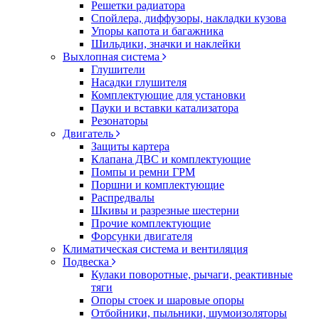
Решетки радиатора
Спойлера, диффузоры, накладки кузова
Упоры капота и багажника
Шильдики, значки и наклейки
Выхлопная система
Глушители
Насадки глушителя
Комплектующие для установки
Пауки и вставки катализатора
Резонаторы
Двигатель
Защиты картера
Клапана ДВС и комплектующие
Помпы и ремни ГРМ
Поршни и комплектующие
Распредвалы
Шкивы и разрезные шестерни
Прочие комплектующие
Форсунки двигателя
Климатическая система и вентиляция
Подвеска
Кулаки поворотные, рычаги, реактивные
тяги
Опоры стоек и шаровые опоры
Отбойники, пыльники, шумоизоляторы