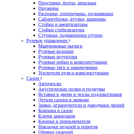
Проставки, болты, шпильки
Пружины
Распорки, поперечины, подрамники
Сайлентблоки, втулки, шарниры
Стойки и амортизаторы
Стойки стабилизатора
Ступицы, подшипники ступиц
Рулевое управление
Маятниковые рычаги
Рулевые колонки
Рулевые редуктора
Рулевые рейки и комплектующие
Рулевые тяги и наконечники
Усилители руля и комплектующие
Салон
Авточехлы
Акустические полки и подиумы
Вставки в двери и чехлы подлокотников
Детали салона в экокоже
Замки, ограничители и доводчики дверей
Коврики в салон
Ключи зажигания
Кнопки и переключатели
Накладки педалей и порогов
Обивки сидений