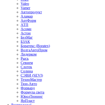
Valeo
Vamer
Автопродукт
Аламар
АртФорм
АТП
Асоми
Астон
БелМаг
БЗАК
Боратекс (Boratex)
ВолгаАвтоПром
Лидерком
Рысь
Севием
Слотек
Солина
СЭВИ (SEVI)
ТехноМастер
Тюн-Авто
Форвард
Формула света
ЮролТюнинг
ЯрПласт
Распродажа!