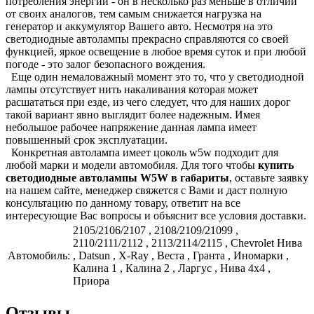
потребления энергии - он в несколько раз меньше в отличии
от своих аналогов, тем самым снижается нагрузка на
генератор и аккумулятор Вашего авто. Несмотря на это
светодиодные автолампы прекрасно справляются со своей
функцией, яркое освещение в любое время суток и при любой
погоде - это залог безопасного вождения.
Еще один немаловажный момент это то, что у светодиодной
лампы отсутствует нить накаливания которая может
расшататься при езде, из чего следует, что для наших дорог
такой вариант явно выглядит более надежным. Имея
небольшое рабочее напряжение данная лампа имеет
повышенный срок эксплуатации.
Конкретная автолампа имеет цоколь w5w подходит для
любой марки и модели автомобиля. Для того чтобы
купить
светодиодные автолампы W5W в габариты
, оставьте заявку
на нашем сайте, менеджер свяжется с Вами и даст полную
консультацию по данному товару, ответит на все
интересующие Вас вопросы и объяснит все условия доставки.
2105/2106/2107 , 2108/2109/21099 ,
2110/2111/2112 , 2113/2114/2115 , Chevrolet Нива
Автомобиль:
, Datsun , X-Ray , Веста , Гранта , Иномарки ,
Калина 1 , Калина 2 , Ларгус , Нива 4x4 ,
Приора
Отзывы