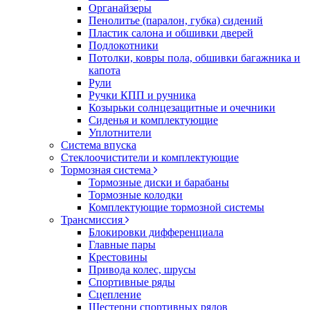
Органайзеры
Пенолитье (паралон, губка) сидений
Пластик салона и обшивки дверей
Подлокотники
Потолки, ковры пола, обшивки багажника и
капота
Рули
Ручки КПП и ручника
Козырьки солнцезащитные и очечники
Сиденья и комплектующие
Уплотнители
Система впуска
Стеклоочистители и комплектующие
Тормозная система
Тормозные диски и барабаны
Тормозные колодки
Комплектующие тормозной системы
Трансмиссия
Блокировки дифференциала
Главные пары
Крестовины
Привода колес, шрусы
Спортивные ряды
Сцепление
Шестерни спортивных рядов