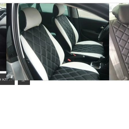
МБИКИ" НА ЛАДА ПРИОРА 1 СЕДАН
т нити отстрочки и наличие перфорации (в
ков)
н клик
добавить
к
сравнению