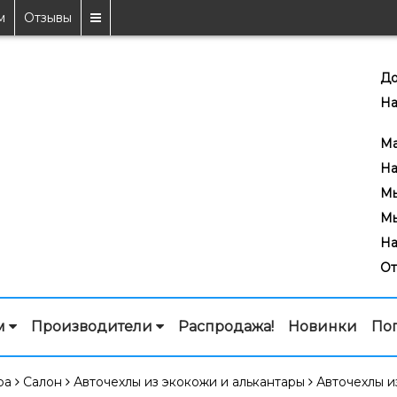
м
Отзывы
До
На
7
Ma
На
Мы
Мы
На
От
м
Производители
Распродажа!
Новинки
По
ра
Салон
Авточехлы из экокожи и алькантары
Авточехлы и