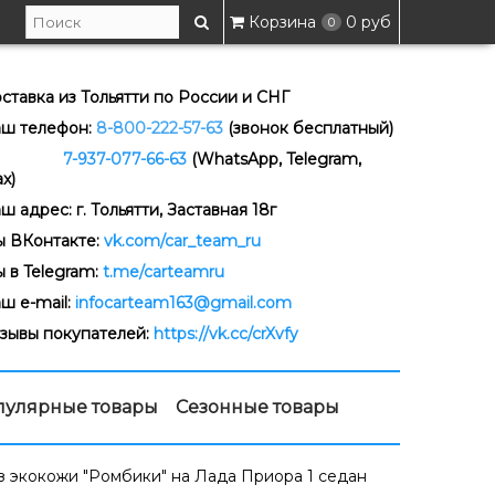
Корзина
0 руб
0
ставка из Тольятти по России и СНГ
ш телефон:
8-800-222-57-63
(звонок бесплатный)
-937-077-66-63
(WhatsApp, Telegram,
x)
ш адрес: г. Тольятти, Заставная 18г
 ВКонтакте:
vk.com/car_team_ru
 в Telegram:
t.me/carteamru
ш e-mail:
infocarteam163@gmail.com
зывы покупателей:
https://vk.cc/crXvfy
пулярные товары
Сезонные товары
з экокожи "Ромбики" на Лада Приора 1 седан