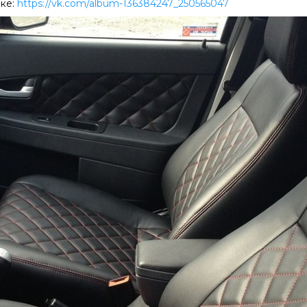
лке:
https://vk.com/album-136384247_250565047