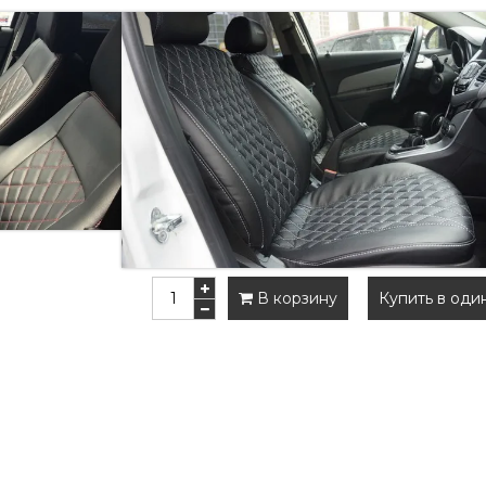
АВТОЧЕХЛЫ ИЗ ЭКОКОЖИ "РО
Внимание!
При заказе указывайте цве
комментариях к заказу укажите тип ромби
Артикул:
75021804
Наличие:
Есть в наличии
8 900 руб
9 690 руб
В корзину
Купить в оди