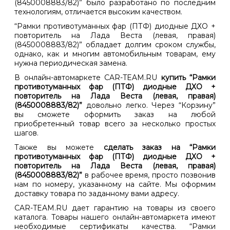
(8450008883/82)” было разработано по последним
технологиям, отличается высоким качеством.
“Рамки противотуманных фар (ПТФ) диодные ДХО +
повторитель на Лада Веста (левая, правая)
(8450008883/82)” обладает долгим сроком службы,
однако, как и многим автомобильным товарам, ему
нужна периодическая замена.
В онлайн-автомаркете CAR-TEAM.RU
купить “Рамки
противотуманных фар (ПТФ) диодные ДХО +
повторитель на Лада Веста (левая, правая)
(8450008883/82)”
довольно легко. Через “Корзину”
вы сможете оформить заказ на любой
приобретенный товар всего за несколько простых
шагов.
Также вы можете
сделать заказ на “Рамки
противотуманных фар (ПТФ) диодные ДХО +
повторитель на Лада Веста (левая, правая)
(8450008883/82)”
в рабочее время, просто позвонив
нам по номеру, указанному на сайте. Мы оформим
доставку товара по заданному вами адресу.
CAR-TEAM.RU дает гарантию на товары из своего
каталога. Товары нашего онлайн-автомаркета имеют
необходимые сертификаты качества. “Рамки